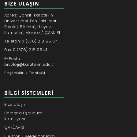
BİZE ULAŞIN
Adres: Çankırı Karatekin
Üniversitesi, Fen Fakültesi,
Biyoloji Bölümü, Uluyazı
Kampüsü, Merkez / ÇANKIRI
Telefon: 0 (376) 218 95 37
Fax: 0 (376) 218 95 41
E-Posta:
biyoloji@karatekin.edu.tr
Erişilebilirlik Desteği
BILGI SISTEMLERI
Bize Ulaşın
Bologna Eşgüdüm
Komisyonu
ÇAKÜAVİS
Elektronik Belge Yönetim