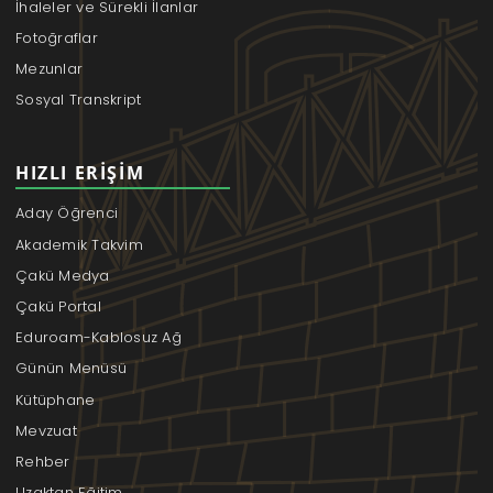
İhaleler ve Sürekli İlanlar
Fotoğraflar
Mezunlar
Sosyal Transkript
HIZLI ERIŞIM
Aday Öğrenci
Akademik Takvim
Çakü Medya
Çakü Portal
Eduroam-Kablosuz Ağ
Günün Menüsü
Kütüphane
Mevzuat
Rehber
Uzaktan Eğitim