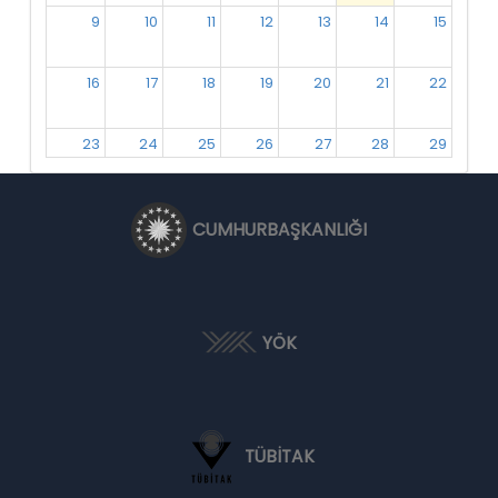
9
10
11
12
13
14
15
16
17
18
19
20
21
22
23
24
25
26
27
28
29
30
31
1
2
3
4
5
CUMHURBAŞKANLIĞI
YÖK
TÜBİTAK