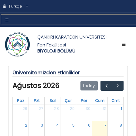
Türkçe
ÇANKIRI KARATEKİN ÜNİVERSİTESİ
Fen Fakültesi
BİYOLOJİ BÖLÜMÜ
Üniversitemizden Etkinlikler
Ağustos 2026
today
Paz
Pzt
Sal
Çar
Per
Cum
Cmt
26
27
28
29
30
31
1
2
3
4
5
6
7
8